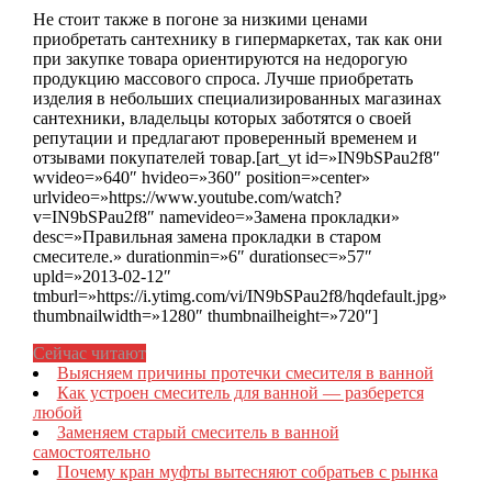
Не стоит также в погоне за низкими ценами
приобретать сантехнику в гипермаркетах, так как они
при закупке товара ориентируются на недорогую
продукцию массового спроса. Лучше приобретать
изделия в небольших специализированных магазинах
сантехники, владельцы которых заботятся о своей
репутации и предлагают проверенный временем и
отзывами покупателей товар.[art_yt id=»IN9bSPau2f8″
wvideo=»640″ hvideo=»360″ position=»center»
urlvideo=»https://www.youtube.com/watch?
v=IN9bSPau2f8″ namevideo=»Замена прокладки»
desc=»Правильная замена прокладки в старом
смесителе.» durationmin=»6″ durationsec=»57″
upld=»2013-02-12″
tmburl=»https://i.ytimg.com/vi/IN9bSPau2f8/hqdefault.jpg»
thumbnailwidth=»1280″ thumbnailheight=»720″]
Сейчас читают
Выясняем причины протечки смесителя в ванной
Как устроен смеситель для ванной — разберется
любой
Заменяем старый смеситель в ванной
самостоятельно
Почему кран муфты вытесняют собратьев с рынка