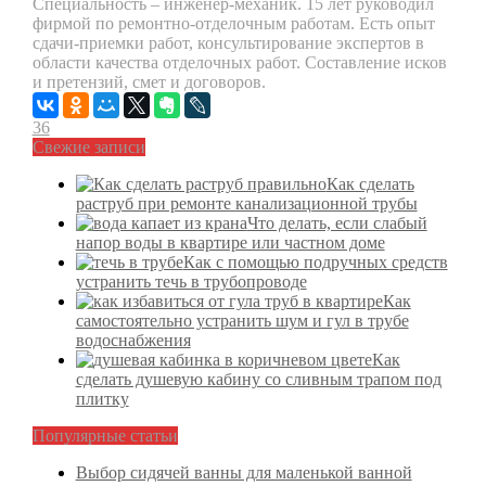
Специальность – инженер-механик. 15 лет руководил
фирмой по ремонтно-отделочным работам. Есть опыт
сдачи-приемки работ, консультирование экспертов в
области качества отделочных работ. Составление исков
и претензий, смет и договоров.
36
Свежие записи
Как сделать
раструб при ремонте канализационной трубы
Что делать, если слабый
напор воды в квартире или частном доме
Как с помощью подручных средств
устранить течь в трубопроводе
Как
самостоятельно устранить шум и гул в трубе
водоснабжения
Как
сделать душевую кабину со сливным трапом под
плитку
Популярные статьи
Выбор сидячей ванны для маленькой ванной