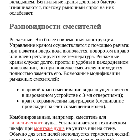
вкладышем. Вентильные краны довольно быстро
изнашиваются, поэтому рыночный спрос на них
ослабевает.
Разновидности смесителей
Рычажные. Это более современная конструкция.
Управление краном осуществляется с помощью рычага:
при нажатии вверх вода включается, поворотом вправо
или влево регулируется ее температура. Рычажные
краны служат долго, просты и удобны в каждодневном
пользовании, но при поломке смесителя приходится
полностью заменять его. Возможные модификации
рычажных смесителей:
шаровой кран (смешивание воды осуществляется
в шаровидном устройстве с 3-мя отверстиями);
кран с керамическим картриджем (смешивание
происходит за счет совмещения колец).
Комбинированные, например, смеситель для
гигиенического
душа. Устанавливается в техническом
шкафу при
монтаже душа
на унитаз или на стену.
Обычно для этих целей используется термостатический
смеситель с керамическим картриджем, который