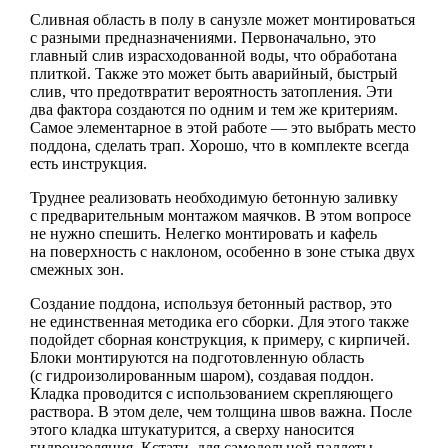
Сливная область в полу в санузле может монтироваться
с разными предназначениями. Первоначально, это
главный слив израсходованной воды, что обработана
плиткой. Также это может быть аварийный, быстрый
слив, что предотвратит вероятность затопления. Эти
два фактора создаются по одним и тем же критериям.
Самое элементарное в этой работе — это выбрать место
поддона, сделать трап. Хорошо, что в комплекте всегда
есть инструкция.
Труднее реализовать необходимую бетонную заливку
с предварительным монтажом маячков. В этом вопросе
не нужно спешить. Нелегко монтировать и кафель
на поверхность с наклоном, особенно в зоне стыка двух
смежных зон.
Создание поддона, используя бетонный раствор, это
не единственная методика его сборки. Для этого также
подойдет сборная конструкция, к примеру, с кирпичей.
Блоки монтируются на подготовленную область
(с гидроизолированным шаром), создавая поддон.
Кладка проводится с использованием скрепляющего
раствора. В этом деле, чем толщина швов важна. После
этого кладка штукатурится, а сверху наносится
гидроизоляция. Кстати, для самодельной паллеты