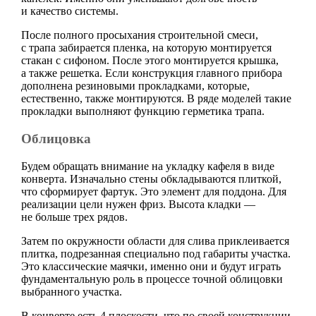
и качество системы.
После полного просыхания строительной смеси,
с трапа забирается пленка, на которую монтируется
стакан с сифоном. После этого монтируется крышка,
а также решетка. Если конструкция главного прибора
дополнена резиновыми прокладками, которые,
естественно, также монтируются. В ряде моделей такие
прокладки выполняют функцию герметика трапа.
Облицовка
Будем обращать внимание на укладку кафеля в виде
конверта. Изначально стены обкладываются плиткой,
что сформирует фартук. Это элемент для поддона. Для
реализации цели нужен фриз. Высота кладки —
не больше трех рядов.
Затем по окружности области для слива приклеивается
плитка, подрезанная специально под габариты участка.
Это классические маячки, именно они и будут играть
фундаментальную роль в процессе точной облицовки
выбранного участка.
В конверте есть 4 плоскости, что по своей конструкции