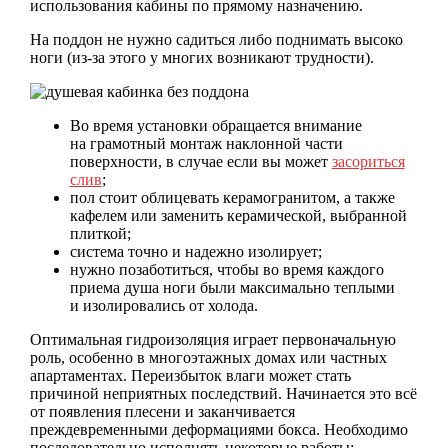
использования кабины по прямому назначению.
На поддон не нужно садиться либо поднимать высоко
ноги (из-за этого у многих возникают трудности).
Во время установки обращается внимание
на грамотный монтаж наклонной части
поверхности, в случае если вы может
засориться
слив
;
пол стоит облицевать керамогранитом, а также
кафелем или заменить керамической, выбранной
плиткой;
система точно и надежно изолирует;
нужно позаботиться, чтобы во время каждого
приема душа ноги были максимально теплыми
и изолировались от холода.
Оптимальная гидроизоляция играет первоначальную
роль, особенно в многоэтажных домах или частных
апартаментах. Переизбыток влаги может стать
причиной неприятных последствий. Начинается это всё
от появления плесени и заканчивается
преждевременными деформациями бокса. Необходимо
последовательно исполнять некоторые работы: