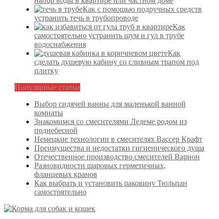
напор воды в квартире или частном доме
Как с помощью подручных средств
устранить течь в трубопроводе
Как
самостоятельно устранить шум и гул в трубе
водоснабжения
Как
сделать душевую кабину со сливным трапом под
плитку
Популярные статьи
Выбор сидячей ванны для маленькой ванной
комнаты
Знакомимся со смесителями Ледеме родом из
поднебесной
Немецкие технологии в смесителях Вассер Крафт
Преимущества и недостатки гигиенического душа
Отечественное производство смесителей Варион
Разновидности шаровых герметичных,
фланцевых кранов
Как выбрать и установить раковину Тюльпан
самостоятельно