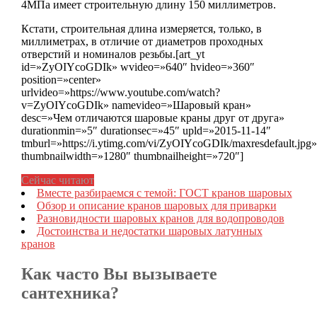
4МПа имеет строительную длину 150 миллиметров.
Кстати, строительная длина измеряется, только, в
миллиметрах, в отличие от диаметров проходных
отверстий и номиналов резьбы.[art_yt
id=»ZyOIYcoGDIk» wvideo=»640″ hvideo=»360″
position=»center»
urlvideo=»https://www.youtube.com/watch?
v=ZyOIYcoGDIk» namevideo=»Шаровый кран»
desc=»Чем отличаются шаровые краны друг от друга»
durationmin=»5″ durationsec=»45″ upld=»2015-11-14″
tmburl=»https://i.ytimg.com/vi/ZyOIYcoGDIk/maxresdefault.jpg»
thumbnailwidth=»1280″ thumbnailheight=»720″]
Сейчас читают
Вместе разбираемся с темой: ГОСТ кранов шаровых
Обзор и описание кранов шаровых для приварки
Разновидности шаровых кранов для водопроводов
Достоинства и недостатки шаровых латунных
кранов
Как часто Вы вызываете
сантехника?