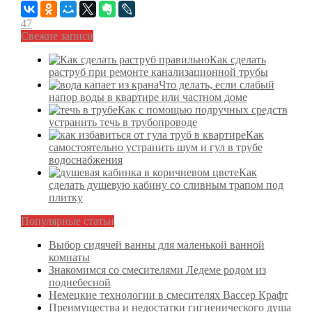
47
Свежие записи
Как сделать
раструб при ремонте канализационной трубы
Что делать, если слабый
напор воды в квартире или частном доме
Как с помощью подручных средств
устранить течь в трубопроводе
Как
самостоятельно устранить шум и гул в трубе
водоснабжения
Как
сделать душевую кабину со сливным трапом под
плитку
Популярные статьи
Выбор сидячей ванны для маленькой ванной
комнаты
Знакомимся со смесителями Ледеме родом из
поднебесной
Немецкие технологии в смесителях Вассер Крафт
Преимущества и недостатки гигиенического душа