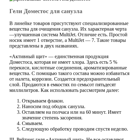
Гели Доместос для санузла
В линейке товаров присутствуют специализированные
вещества для очищения санузла. Их характерная черта
—улучшенная система MultiJet. Отличие есть. Простой
носик имеет 1 отверстие, а MultiJet — 7. Такие товары
представлены в двух названиях.
«Активный щит» — единственная продукция
Доместоса, которая не имеет хлора. Здесь есть 5 %
перекиси, кислотные соединения, ароматизированные
вещества. С помощью такого состава можно избавиться
от налета, коррозии. Создается предохранительный
слой. Продаются в емкостях по семьсот пятьдесят
миллилитров. Как использовать рассмотрим далее:
Открываем флакон.
Наносим под ободок санузла.
Оставляем на полчаса или на 60 минут. Имеет
значение степень засорения.
Смываем.
Следующую обработку проводим спустя неделю.
III. Рейтинг геля «Активный щит». Не все оставляют